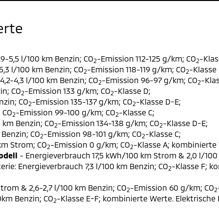
erte
9-5,5 l/100 km Benzin; CO
-Emission 112-125 g/km; CO
-Klas
2
2
,3 l/100 km Benzin; CO
-Emission 118-119 g/km; CO
-Klasse 
2
2
,2-4,3 l/100 km Benzin; CO
-Emission 96-97 g/km; CO
-Klas
2
2
in; CO
-Emission 133 g/km; CO
-Klasse D;
2
2
nzin; CO
-Emission 135-137 g/km; CO
-Klasse D-E;
2
2
; CO
-Emission 99-100 g/km; CO
-Klasse C;
2
2
0 km Benzin; CO
-Emission 134-138 g/km; CO
-Klasse D-E;
2
2
 Benzin; CO
-Emission 98-101 g/km; CO
-Klasse C;
2
2
 km Strom; CO
-Emission 0 g/km; CO
-Klasse A; kombinierte 
2
2
odell
- Energieverbrauch 17,5 kWh/100 km Strom & 2,0 l/100
erie: Energieverbrauch 7,3 l/100 km Benzin; CO
-Klasse F; k
2
trom & 2,6-2,7 l/100 km Benzin; CO
-Emission 60 g/km; CO
2
2
00km Benzin; CO
-Klasse E-F; kombinierte Werte. Elektrische
2